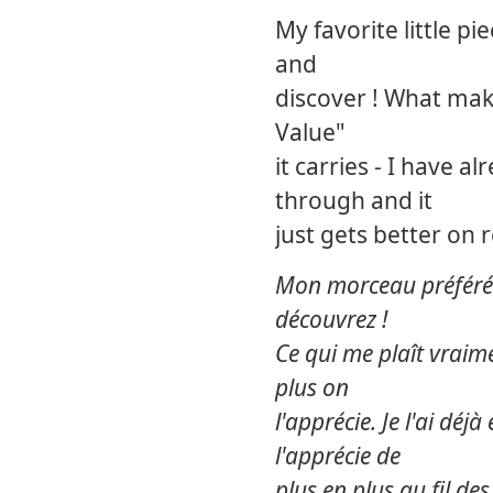
My favorite little pi
and
discover ! What mak
Value"
it carries - I have 
through and it
just gets better on r
Mon morceau préféré 
découvrez !
Ce qui me plaît vraim
plus on
l'apprécie. Je l'ai déj
l'apprécie de
plus en plus au fil des