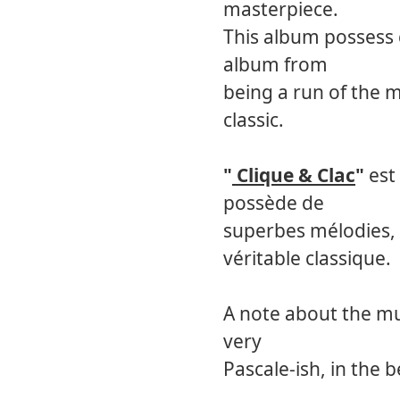
masterpiece.
This album possess g
album from
being a run of the m
classic.
"
Clique & Clac
"
est
possède de
superbes mélodies, q
véritable classique.
A note about the mus
very
Pascale-ish, in the 