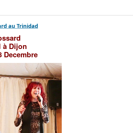
ard au Trinidad
rossard
 à Dijon
18 Decembre