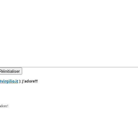
Réinitialiser
irgilio.it
): J'adore!!!
adore!