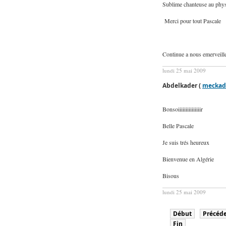
Sublime chanteuse au phys
Merci pour tout Pascale
Continue a nous emerveill
lundi 25 mai 2009
Abdelkader (
meckad
Bonsoiiiiiiiiiiiiiiir
Belle Pascale
Je suis trés heureux
Bienvenue en Algérie
Bisous
lundi 25 mai 2009
Début
Précéd
Fin