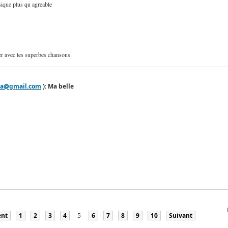
ique plus qu agreable
er avec tes superbes chansons
a@gmail.com
): Ma belle
ent
1
2
3
4
5
6
7
8
9
10
Suivant