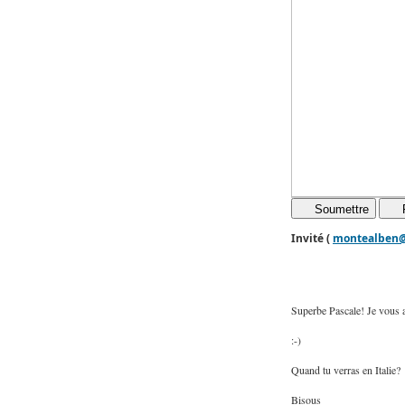
Soumettre
Invité (
montealben@v
Superbe Pascale! Je vous 
:-)
Quand tu verras en Italie?
Bisous