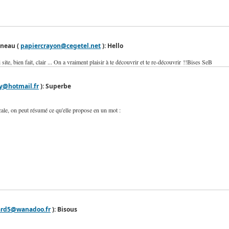
nneau (
papiercrayon@cegetel.net
): Hello
 site, bien fait, clair ... On a vraiment plaisir à te découvrir et te re-découvrir !!Bises SeB
y@hotmail.fr
): Superbe
le, on peut résumé ce qu'elle propose en un mot :
rard5@wanadoo.fr
): Bisous