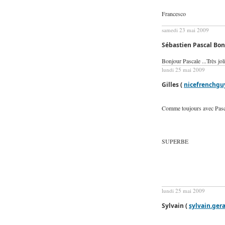
Francesco
samedi 23 mai 2009
Sébastien Pascal Bo
Bonjour Pascale ...Très joli
lundi 25 mai 2009
Gilles (
nicefrenchgu
Comme toujours avec Pasca
SUPERBE
lundi 25 mai 2009
Sylvain (
sylvain.ge